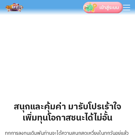
Skip
to
Search
content
for:
สนุกและคุ้มค่า มารับโปรเร้าใจ
เพิ่มทุนโอกาสชนะได้ไม่อั้น
ทุกการลงทุนเดิมพันท่านจะได้ความสนุกสุดเหวี่ยงในทุกวันอยู่แล้ว