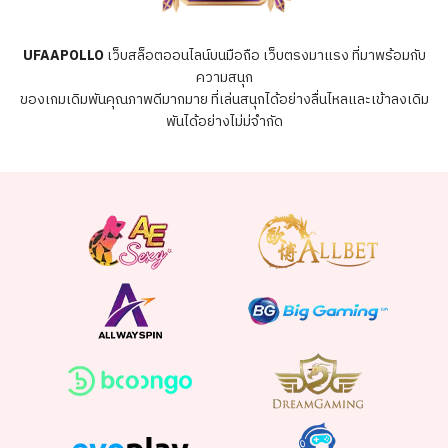
UFAAPOLLO
เว็บสล็อตออนไลน์บนมือถือ เว็บตรงมาแรง ที่มาพร้อมกับ
ความสนุก
ของเกมเดิมพันคุณภาพดีมากมาย ที่เล่นสนุกได้อย่างลื่นไหลและเข้าลงเดิม
พันได้อย่างไม่ม่จำกัด