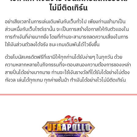
ไม่มีติดเทิร์น
อย่าเสียเวลาในการเล่นเดิมพันกับเว็บทั่วไป เพียงท่านเข้ามาเป็น
ส่วนหนึ่งกับเว็บไซต์เรานั้น จะเป็นการสร้างโอกาสให้กับตัวเเองใน
การทำเงินที่ง่ายมากยิ่ง โดยที่ท่านจะสามารถลดความเสี่ยงในการ
ใช้เงินส่วนตัวลงได้จริง ชนะเกมเดิมพันได้ไวยิ่งขึ้น
ด้วยโบนัสเครดิตฟรีที่เรามีให้ทุกท่านได้รับง่ายๆ ในทุกวัน ด้วย
ความหลากหลายในกิจกรรมที่จะตอบสนองความต้องการของเหล่า
สายปั่นได้อย่างมากมาย ท่านจะใช้เงินรางวัลที่ได้รับได้อย่างไม่ต้อง
กังวล เล่นได้ทุกเกม ทุกค่ายชั้นนำ ทำเงินได้อย่างไวไม่มีติดเทิร์น