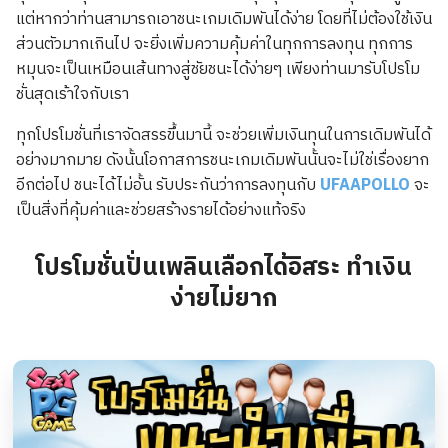
แต่หากว่าท่านสามารถเอาชนะเกมเดิมพันได้ง่าย โดยที่ไม่ต้องใช้เงิน
ส่วนตัวมากเกินไป จะยิ่งเพิ่มความคุ้มค่าในทุกการลงทุน ทุกการ
หมุนจะเป็นเหมือนเส้นทางสู่ชัยชนะได้ง่ายๆ เพียงท่านมารับโปรโม
ชั่นสุดเร้าใจกับเรา
ทุกโปรโมชั่นที่เราจัดสรรขึ้นมานี้ จะช่วยเพิ่มเงินทุนในการเดิมพันได้
อย่างมากมาย ดังนั้นโอกาสการชนะเกมเดิมพันนั้นจะไม่ใช่เรื่องยาก
อีกต่อไป ชนะได้ไม่อั้น รับประกันว่าการลงทุนกับ
UFAAPOLLO
จะ
เป็นสิ่งที่คุ้มค่าและช่วยสร้างรายได้อย่างแท้จริง
โปรโมชั่นปั่นเพลินเลือกได้อิสระ ทำเงิน
ง่ายไม่ยาก