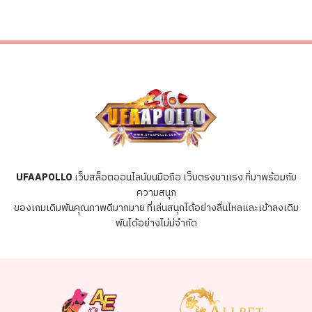
UFAAPOLLO
เว็บสล็อตออนไลน์บนมือถือ เว็บตรงมาแรง ที่มาพร้อมกับ
ความสนุก
ของเกมเดิมพันคุณภาพดีมากมาย ที่เล่นสนุกได้อย่างลื่นไหลและเข้าลงเดิม
พันได้อย่างไม่ม่จำกัด