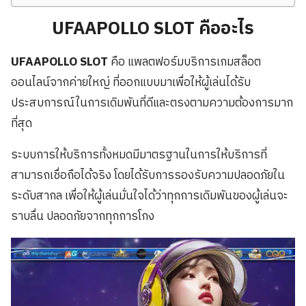
UFAAPOLLO SLOT คืออะไร
UFAAPOLLO SLOT
คือ แพลตฟอร์มบริการเกมสล็อต
ออนไลน์จากค่ายใหญ่ ที่ออกแบบมาเพื่อให้ผู้เล่นได้รับ
ประสบการณ์ในการเดิมพันที่ดีและตรงตามความต้องการมาก
ที่สุด
ระบบการให้บริการทั้งหมดมีมาตรฐานในการให้บริการที่
สามารถเชื่อถือได้จริง โดยได้รับการรองรับความปลอดภัยใน
ระดับสากล เพื่อให้ผู้เล่นมั่นใจได้ว่าทุกการเดิมพันของผู้เล่นจะ
ราบลื่น ปลอดภัยจากทุกการโกง