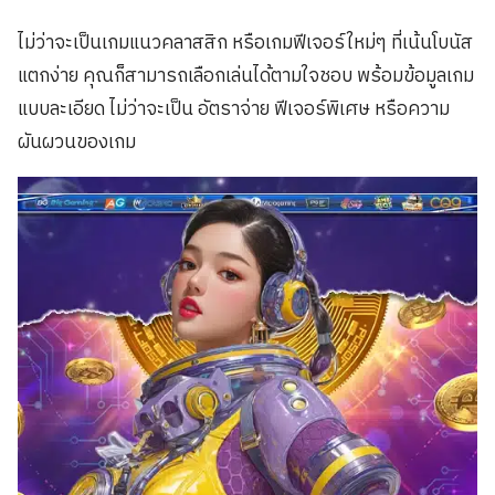
ไม่ว่าจะเป็นเกมแนวคลาสสิก หรือเกมฟีเจอร์ใหม่ๆ ที่เน้นโบนัส
แตกง่าย คุณก็สามารถเลือกเล่นได้ตามใจชอบ พร้อมข้อมูลเกม
แบบละเอียด ไม่ว่าจะเป็น อัตราจ่าย ฟีเจอร์พิเศษ หรือความ
ผันผวนของเกม