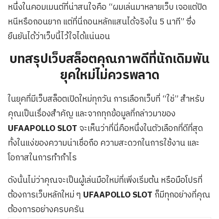
หนึ่งในคอมเมนต์ที่น่าสนใจคือ “ผมเล่นมาหลายเว็บ เจอแต่ปิด
หนีหรือถอนยาก แต่ที่นี่ถอนหลักแสนได้จริงใน 5 นาที” ซึ่ง
ยืนยันได้ว่าเว็บนี้ไว้ใจได้แน่นอน
บทสรุปเว็บสล็อตคุณภาพดีที่นักเดิมพัน
ยุคใหม่ไม่ควรพลาด
ในยุคที่มีเว็บสล็อตเปิดใหม่ทุกวัน การเลือกเว็บที่ “ใช่” สำหรับ
คุณเป็นเรื่องสำคัญ และจากทุกข้อมูลที่กล่าวมาของ
UFAAPOLLO SLOT
จะเห็นว่าที่นี่คือหนึ่งในตัวเลือกที่ดีที่สุด
ทั้งในแง่ของความน่าเชื่อถือ ความสะดวกในการใช้งาน และ
โอกาสในการทำกำไร
ดังนั้นไม่ว่าคุณจะเป็นผู้เล่นมือใหม่ที่เพิ่งเริ่มต้น หรือมือโปรที่
ต้องการเว็บหลักใหม่ ๆ
UFAAPOLLO SLOT
ก็มีทุกอย่างที่คุณ
ต้องการอย่างครบครัน